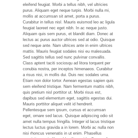
eleifend feugiat. Morbi a tellus nibh, vel ultricies
purus. Aliquam eget neque turpis. Morbi nulla mi,
mollis at accumsan sit amet, porta a purus.
Curabitur in tellus nisl. Mauris euismod leo ac ligula
feugiat laoreet nec eget nibh. In ac neque justo.
Aliquam quis sem purus, et blandit diam. Donec at
lectus ac purus auctor ultrices sed at odio. Quisque
sed neque ante. Nam ultrices ante in enim ultrices
mattis. Mauris feugiat sodales nisi eu malesuada.
Sed sagittis tellus sed nunc pulvinar convallis.
Class aptent taciti sociosqu ad litora torquent per
conubia nostra, per inceptos himenaeos. Curabitur
a risus nisi, in mollis dui. Duis nec sodales urna.
Etiam non dolor tortor. Aenean egestas sapien quis
sem eleifend tristique. Nam fermentum mattis nibh,
quis pretium nisl porttitor ut. Morbi risus est,
dapibus sed elementum eget, sagittis egestas dui.
Mauris porttitor aliquet velit id hendrerit.
Pellentesque sem ipsum, cursus et accumsan
eget, ornare sed lacus. Quisque adipiscing odio sit
amet nulla tempus fringilla. Integer id lacus tristique
lectus luctus gravida a in lorem. Morbi ac nulla non
nisi rhoncus venenatis in ut enim. Phasellus